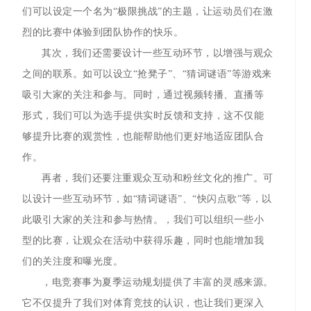
们可以设定一个名为“极限挑战”的主题，让运动员们在激
烈的比赛中体验到团队协作的快乐。
其次，我们还需要设计一些互动环节，以增强与观众
之间的联系。如可以设立“抢凳子”、“猜词谜语”等游戏来
吸引大家的关注和参与。同时，通过视频转播、直播等
形式，我们可以为选手提供实时反馈和支持，这不仅能
够提升比赛的观赏性，也能帮助他们更好地适应团队合
作。
再者，我们还要注重观众互动和粉丝文化的推广。可
以设计一些互动环节，如“猜词谜语”、“快闪点歌”等，以
此吸引大家的关注和参与热情。，我们可以组织一些小
型的比赛，让观众在活动中获得乐趣，同时也能增加我
们的关注度和曝光度。
，电竞赛事为夏季运动规划提供了丰富的灵感来源。
它不仅提升了我们对体育竞技的认识，也让我们更深入