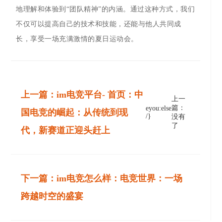
地理解和体验到“团队精神”的内涵。通过这种方式，我们
不仅可以提高自己的技术和技能，还能与他人共同成
长，享受一场充满激情的夏日运动会。
上一篇：im电竞平台- 首页：中
上一
篇：
eyou:else
国电竞的崛起：从传统到现
/}
没有
了
代，新赛道正迎头赶上
下一篇：im电竞怎么样：电竞世界：一场
跨越时空的盛宴